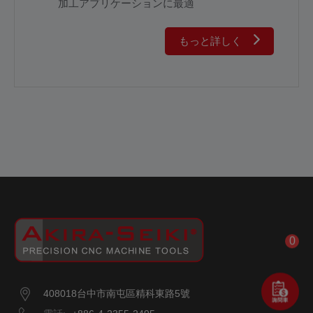
加工アプリケーションに最適
もっと詳しく
0
408018
台中市
南屯區
精科東路5號