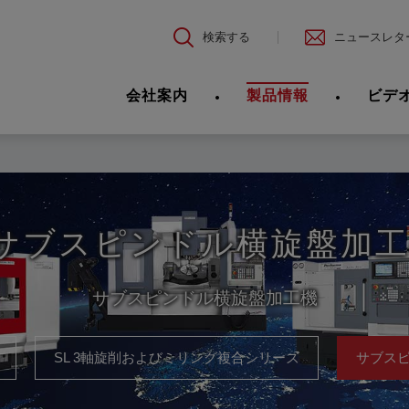
検索する
ニュースレタ
会社案内
製品情報
ビデ
サブスピンドル横旋盤加
サブスピンドル横旋盤加工機
SL 3軸旋削およびミリング複合シリーズ
サブス