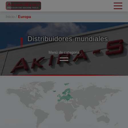
Panel de gestión de cookies
Inicio
Europa
Distribuidores mundiales
Menú de categoría
Asia
Europa
America
África y Medio Oriente
Oceanía