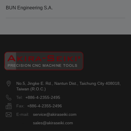
BUN Engineering S.A.
No.5, Jingke E. Rd.
,
Nantun Dist.
,
Taichung City
408018
,
Taiwan (R.O.C.)
Tel:
+886-4-2355-2495
Fax:
+886-4-2355-2496
E-mail:
service@akiraseiki.com
E-mail:
sales@akiraseiki.com