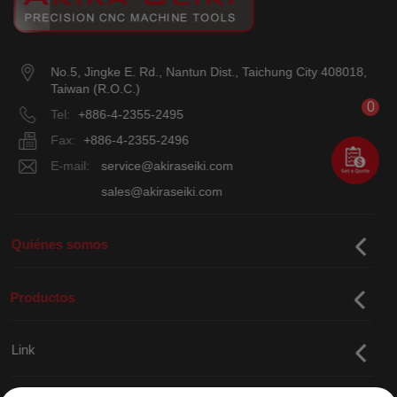
No.5, Jingke E. Rd.
,
Nantun Dist.
,
Taichung City
408018
,
Taiwan (R.O.C.)
0
Tel:
+886-4-2355-2495
Fax:
+886-4-2355-2496
E-mail:
service@akiraseiki.com
E-mail:
sales@akiraseiki.com
Quiénes somos
Productos
Link