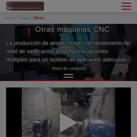
Panel de gestión de cookies
Inicio
Vídeo
Otros
Otras máquinas CNC
La producción de amplio rango con rendimiento de
nivel de verificación proporciona opciones
múltiples para un modelo de aplicación adecuado.
Stand en consideración de los clientes. El valor de
Menú de categoría
rendimiento de la máquina Akir Seiki puede resistir
la prueba del tiempo.
Centro de mecanizado vertical
Centro de mecanizado de producción
Centro de mecanizado horizontal