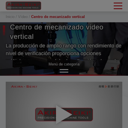
Panel de gestión de cookies
Inicio
Vídeo
Centro de mecanizado vertical
Centro de mecanizado video
vertical
La producción de amplio rango con rendimiento de
nivel de verificación proporciona opciones
múltiples para un modelo de aplicación adecuado.
Menú de categoría
Stand en consideración de los clientes. El valor de
rendimiento de la máquina Akir Seiki puede resistir
Centro de mecanizado vertical
la prueba del tiempo.
Centro de mecanizado de producción
Centro de mecanizado horizontal