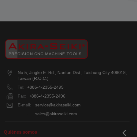
No.5, Jingke E. Rd.
,
Nantun Dist.
,
Taichung City
408018
,
Taiwan (R.O.C.)
Tel:
+886-4-2355-2495
Fax:
+886-4-2355-2496
E-mail:
service@akiraseiki.com
E-mail:
sales@akiraseiki.com
Quiénes somos