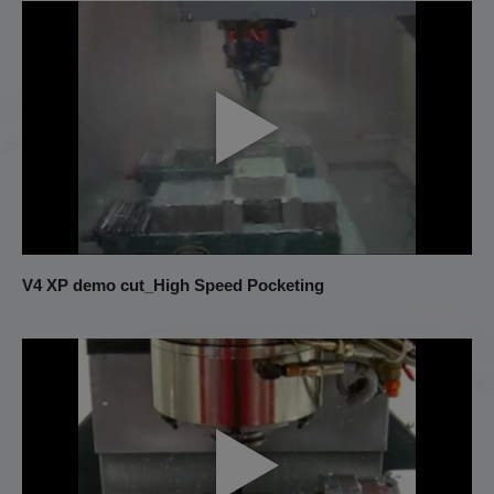
V4 XP demo cut_High Speed Pocketing