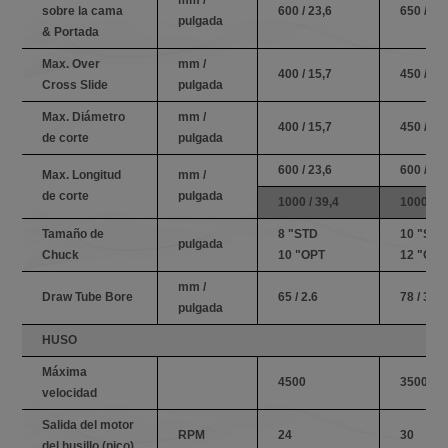
sobre la cama
600 / 23,6
650 / 25
pulgada
& Portada
Max. Over
mm /
400 / 15,7
450 / 17
Cross Slide
pulgada
Max. Diámetro
mm /
400 / 15,7
450 / 17
de corte
pulgada
600 / 23,6
600 / 23
Max. Longitud
mm /
de corte
pulgada
1000 / 39,4
1000 / 3
Tamaño de
8 "STD
10 "STD
pulgada
Chuck
10 "OPT
12 "OPT
mm /
Draw Tube Bore
65 / 2.6
78 / 3.1
pulgada
HUSO
Máxima
4500
3500
velocidad
Salida del motor
RPM
24
30
del husillo (pico)