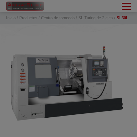
Panel de gestión de cookies
Inicio
Productos
Centro de torneado
SL Turing de 2 ejes
SL30L