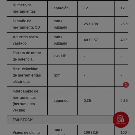
Numero de
estación
12
12
herramientas
Tamaño de
mm /
25 / 0.98
25 / 0.98
herramienta OD
pulgada
Aburrido barra
mm /
40 / 1.57
40 / 1.57
vástago
pulgada
Torreta de motor
kw / HP
-
-
de potencia
Max. Velocidad
de herramientas
rpm
-
-
eléctricas
0
Intercambio de
herramientas
segundo.
0,35
0,35
(herramienta
vecina)
TAILSTOCK
mm /
Viajes de pluma
100 / 3.9
100 / 3.9