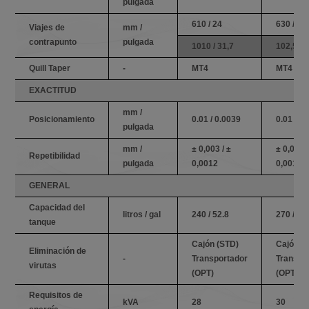
pulgada
610 / 24
630 / 24
Viajes de
mm /
contrapunto
pulgada
1010 / 31,7
102,5 / 
Quill Taper
-
MT4
MT4
EXACTITUD
mm /
Posicionamiento
0.01 / 0.0039
0.01 / 0
pulgada
mm /
± 0,003 / ±
± 0,003 /
Repetibilidad
pulgada
0,0012
0,0012
GENERAL
Capacidad del
litros / gal
240 / 52.8
270 / 59
tanque
Cajón (STD)
Cajón (
Eliminación de
-
Transportador
Transpo
virutas
(OPT)
(OPT)
Requisitos de
kVA
28
30