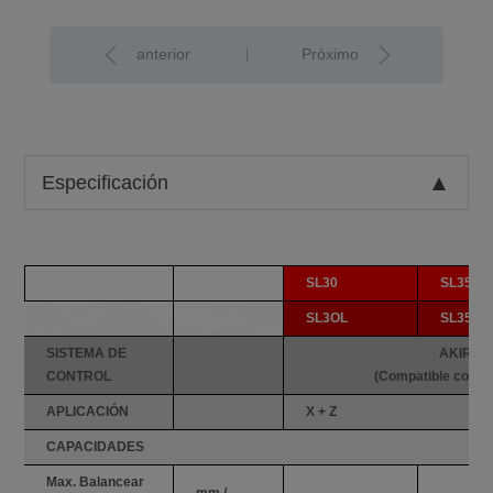
anterior
Próximo
Especificación
SL30
SL35
SL3OL
SL35L
SISTEMA DE
AKIRA M
CONTROL
(Compatible con el
APLICACIÓN
X + Z
CAPACIDADES
Max. Balancear
mm /