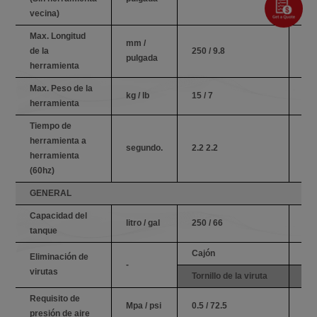
vecina)
Max. Longitud
mm /
de la
250 / 9.8
250
pulgada
herramienta
Max. Peso de la
kg / lb
15 / 7
15 
herramienta
Tiempo de
herramienta a
segundo.
2.2 2.2
2.2
herramienta
(60hz)
GENERAL
Capacidad del
litro / gal
250 / 66
250
tanque
Cajón
Ca
Eliminación de
-
virutas
Tornillo de la viruta
Tor
Requisito de
Mpa / psi
0.5 / 72.5
0.5
presión de aire