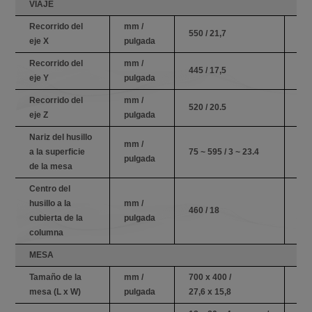
VIAJE
Recorrido del
mm /
550 / 21,7
760
eje X
pulgada
Recorrido del
mm /
445 / 17,5
445
eje Y
pulgada
Recorrido del
mm /
520 / 20.5
520
eje Z
pulgada
Nariz del husillo
mm /
a la superficie
75 ~ 595 / 3 ~ 23.4
75 
pulgada
de la mesa
Centro del
husillo a la
mm /
460 / 18
460
cubierta de la
pulgada
columna
MESA
Tamaño de la
mm /
700 x 400 /
910
mesa (L x W)
pulgada
27,6 x 15,8
35,