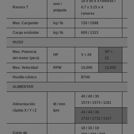
18 x 80 x 4 ranuras /
18 
mm /
Ranura T
0.7 x 3.15 x 4
0.7
pulgada
ranuras
ra
Max. Cargando
kg / lb
720 / 1588
960
Carga estándar
kg / lb
600 / 1323
800
HUSO
Max. Potencia
XP =
HP
V = 20
V =
del motor (pico)
22
Max. Velocidad
RPM
10,000
12,000
10
Husillo cónico
BT40
BT
ALIMENTAR
40 / 40 / 30
40 
1574 / 1574 / 1181
157
Alimentación
M / min
rápida X / Y / Z
Ipm
44 / 44 / 36
44 
1732 / 1732 / 1417
173
18 / 18 / 18
18 
Corte de