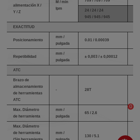
709 / 709 / 709
709
M / min
alimentación X /
Ipm
24 / 24 / 24
24 
Y / Z
945 / 945 / 945
945
EXACTITUD
mm /
Posicionamiento
0.01 / 0.00039
0.0
pulgada
mm /
Repetibilidad
± 0,003 / ± 0,00012
± 0
pulgada
ATC
Brazo de
almacenamiento
-
28T
28
de herramientas
ATC
0
Max. Diámetro
mm /
65 / 2.6
65 
de herramienta
pulgada
Max. Diámetro
de herramienta
mm /
130 / 5.1
130
(Sin herramienta
pulgada