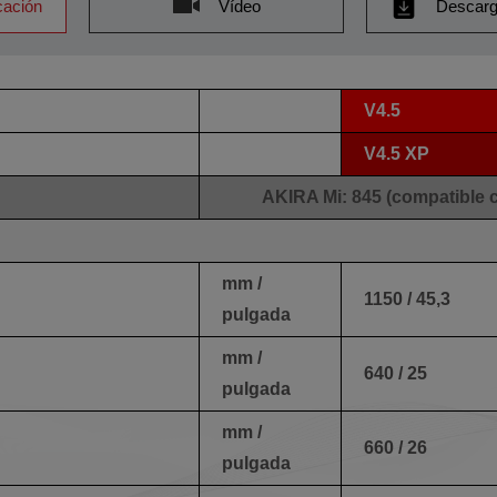
cación
Vídeo
Descarg
V4.5
V4.5 XP
AKIRA Mi: 845 (compatible 
mm /
1150 / 45,3
pulgada
mm /
640 / 25
pulgada
mm /
660 / 26
pulgada