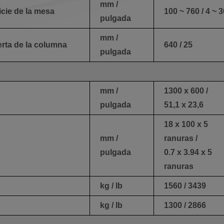
mm /
ficie de la mesa
100 ~ 760 / 4 ~ 3
pulgada
mm /
ierta de la columna
640 / 25
pulgada
mm /
1300 x 600 /
pulgada
51,1 x 23,6
18 x 100 x 5
mm /
ranuras /
pulgada
0.7 x 3.94 x 5
ranuras
kg / lb
1560 / 3439
kg / lb
1300 / 2866