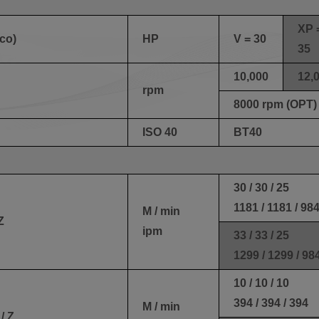
XP 
ico)
HP
V = 30
35
10,000
12,
rpm
8000 rpm (OPT)
ISO 40
BT40
30 / 30 / 25
1181 / 1181 / 98
M / min
Z
ipm
33 / 33 / 25
1299 / 1299 / 98
10 / 10 / 10
394 / 394 / 394
M / min
/ Z