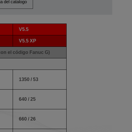
a del catalogo
V5.5
V5.5 XP
con el código Fanuc G)
1350 / 53
640 / 25
660 / 26