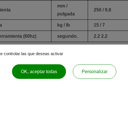
mm /
ienta
250 / 9.8
pulgada
a
kg / lb
15 / 7
erramienta (60hz)
segundo.
2.2 2.2
te controlar las que deseas activar
litro / gal
350 / 92,5
Cajón
OK, aceptar todas
Personalizar
-
Tornillo de la
viruta
e
Mpa / psi
0.5 / 72.5
kVA
30
3400 x 2495 / 13