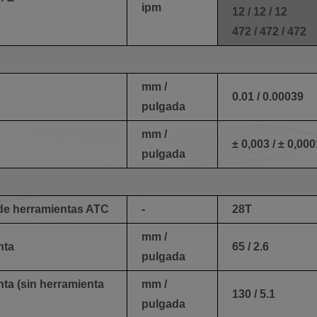
ipm
12 / 12 / 12
472 / 472 / 472
mm /
0.01 / 0.00039
pulgada
mm /
± 0,003 / ± 0,00
pulgada
de herramientas ATC
-
28T
mm /
nta
65 / 2.6
pulgada
ta (sin herramienta
mm /
130 / 5.1
pulgada