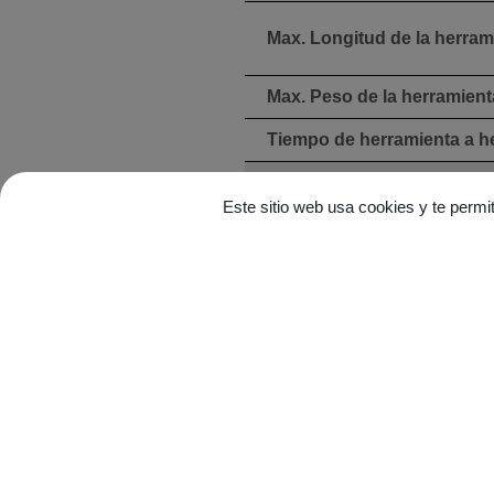
Max. Longitud de la herram
Max. Peso de la herramient
Tiempo de herramienta a h
GENERAL
Este sitio web usa cookies y te permi
Capacidad del tanque
Eliminación de virutas
Requisito de presión de air
Regulación de poder