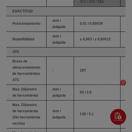
472 / 472 / 394
472
EXACTITUD
mm /
Posicionamiento
0.01 / 0.00039
0.0
pulgada
mm /
Repetibilidad
± 0,003 / ± 0,00012
± 0
pulgada
ATC
Brazo de
almacenamiento
-
28T
28
de herramientas
ATC
0
Max. Diámetro
mm /
65 / 2.6
65 
de herramienta
pulgada
Max. Diámetro
de herramienta
mm /
130 / 5.1
130
(Sin herramienta
pulgada
vecina)