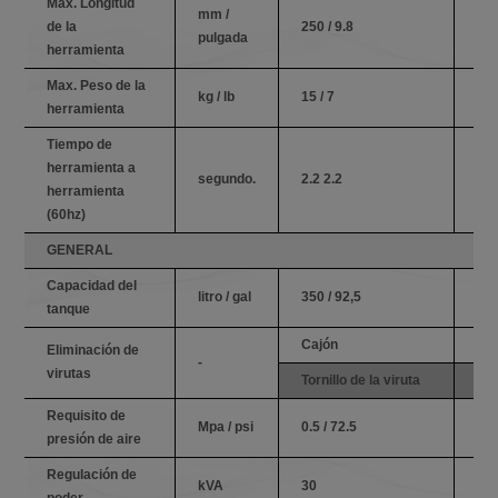
Max. Longitud
mm /
de la
250 / 9.8
250
pulgada
herramienta
Max. Peso de la
kg / lb
15 / 7
15 
herramienta
Tiempo de
herramienta a
segundo.
2.2 2.2
2.2
herramienta
(60hz)
GENERAL
Capacidad del
litro / gal
350 / 92,5
350
tanque
Cajón
Ca
Eliminación de
-
virutas
Tornillo de la viruta
Tor
Requisito de
Mpa / psi
0.5 / 72.5
0.5
presión de aire
Regulación de
kVA
30
30
poder