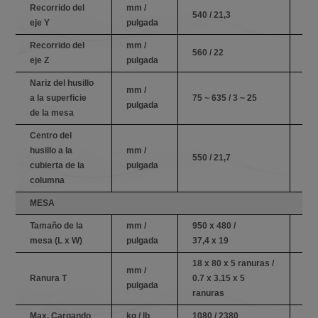
Recorrido del
mm /
540 / 21,3
540
eje Y
pulgada
Recorrido del
mm /
560 / 22
560
eje Z
pulgada
Nariz del husillo
mm /
a la superficie
75 ~ 635 / 3 ~ 25
75 
pulgada
de la mesa
Centro del
husillo a la
mm /
550 / 21,7
550
cubierta de la
pulgada
columna
MESA
Tamaño de la
mm /
950 x 480 /
120
mesa (L x W)
pulgada
37,4 x 19
47,
18 x 80 x 5 ranuras /
18 
mm /
Ranura T
0.7 x 3.15 x 5
0.7
pulgada
ranuras
ra
Max. Cargando
kg / lb
1080 / 2380
117