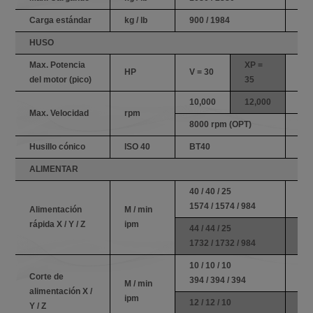
Carga estándar
kg / lb
900 / 1984
980
HUSO
Max. Potencia
XP =
HP
V = 30
V =
del motor (pico)
35
10,000
12,000
10
Max. Velocidad
rpm
8000 rpm (OPT)
80
Husillo cónico
ISO 40
BT40
BT
ALIMENTAR
40 / 40 / 25
40 
1574 / 1574 / 984
157
Alimentación
M / min
rápida X / Y / Z
ipm
44 / 44 / 25
44 
1732 / 1732 / 984
173
10 / 10 / 10
10 
Corte de
394 / 394 / 394
394
M / min
alimentación X /
ipm
12 / 12 / 10
12 
Y / Z