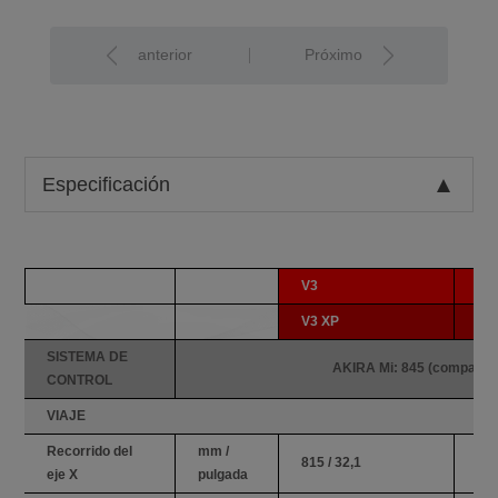
anterior
Próximo
Especificación
V3
V4
V3 XP
V4
SISTEMA DE
AKIRA Mi: 845 (compatible
CONTROL
VIAJE
Recorrido del
mm /
815 / 32,1
105
eje X
pulgada