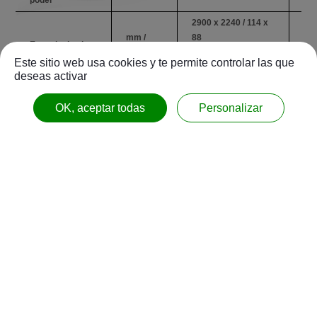
2900 x 2240 / 114 x
330
mm /
88
88
Espacio de piso
pulgada
3020 x 2240 / 119 x
337
Este sitio web usa cookies y te permite controlar las que
88
88
deseas activar
5850
64
Peso
kgs
OK, aceptar todas
Personalizar
5900
65